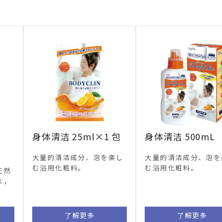
身体清洁 25ml×1 包
身体清洁 500mL
大量的清洁成分、
泡を楽し
大量的清洁成分、
泡を
む浴用化粧料
。
む浴用化粧料
。
天然
水，
了解更多
了解更多