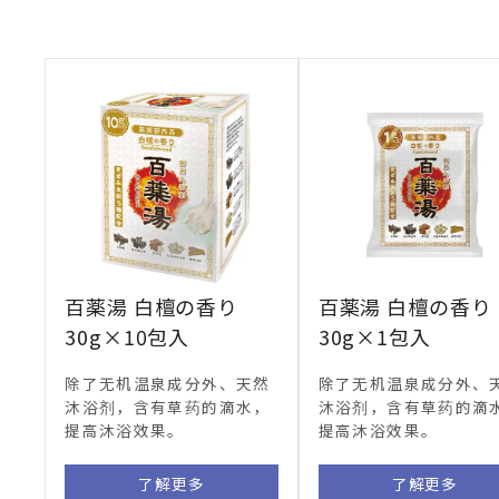
百薬湯 白檀の香り
百薬湯 白檀の香り
30g×10包入
30g×1包入
除了无机温泉成分外、天然
除了无机温泉成分外、
沐浴剂，含有草药的滴水，
沐浴剂，含有草药的滴
提高沐浴效果。
提高沐浴效果。
了解更多
了解更多