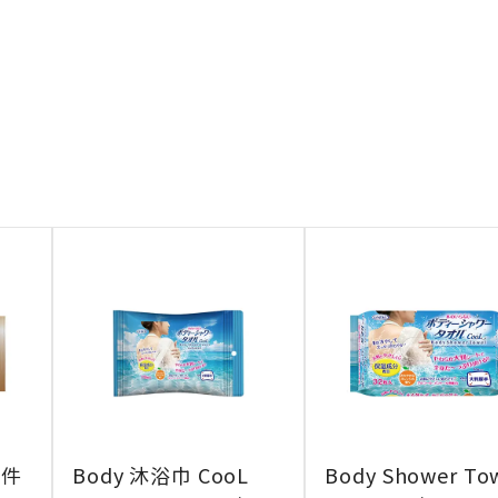
 件
Body 沐浴巾 CooL
Body Shower To