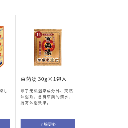
百药汤 30g×1包入
楽し
除了无机温泉成分外、天然
沐浴剂，含有草药的滴水，
提高沐浴效果。
了解更多