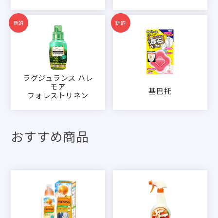
新的
新的
ラグジュランス ハレ
モア
基巴托
フォレストリネン
おすすめ商品