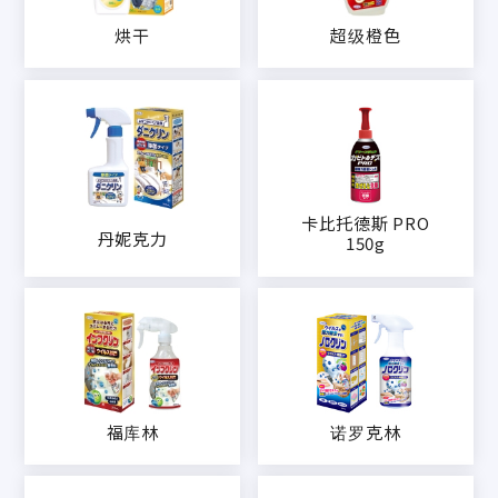
烘干
超级橙色
卡比托德斯 PRO
丹妮克力
150g
福库林
诺罗克林