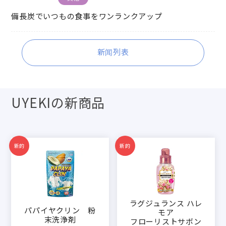
備長炭でいつもの食事をワンランクアップ
新闻列表
UYEKIの新商品
新的
新的
ラグジュランス ハレ
パパイヤクリン 粉
モア
末洗浄剤
フローリストサボン